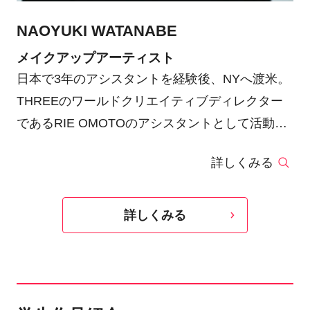
NAOYUKI WATANABE
メイクアップアーティスト
日本で3年のアシスタントを経験後、NYへ渡米。
THREEのワールドクリエイティブディレクター
であるRIE OMOTOのアシスタントとして活動を
スタートさせる。RIEとともに、
詳しくみる
VOGUE（us）、Harperʼs Bazaar（us）、
Numero（fr）などの世界的モード誌の現場や、
NY COLLECTIONのバックステージに参加。独立
詳しくみる
し帰国後、アーティストエージェンシー3rdに所
属。現在、VOGUE、Harperʼs Bazaar、SPUR、
FIGAROなどのモード誌や海外誌、広告などのメ
イクを手掛ける。近年は、アート制作にも取り組