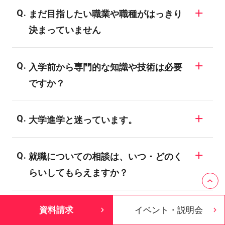
まだ目指したい職業や職種がはっきり
決まっていません
同じ業界でも様々な職業が存在しますの
入学前から専門的な知識や技術は必要
で、業界についての知識がない場合、明確
ですか？
な目標を決められない学生も多いようで
す。バンタンでは業界の仕組みや現状、
バンタンの入学者のほとんどが、業界未経
様々な職種についてご説明する進路ガイダ
大学進学と迷っています。
験者や初心者です。全ての学科・専攻が未
ンスを開催しています。興味のある業界に
経験者対応のカリキュラムになっており、
一般に大学・短大は、「学問の研究・知識
ついては、ぜひ専門のスタッフにご相談し
専門的な知識や技術は入学後にしっかり学
就職についての相談は、いつ・どのく
の習得」により、自分の関心を深めていく
てみてください。
ぶことができます。
らいしてもらえますか？
ことを目標としています。バンタンでは、
「現場実習やインターンシップ、企業・メ
希望される全ての在校生に、個別面談を実
ディアとの産学協同プロジェクト」など、
資料請求
イベント・説明会
施しています。内容としては、就職活動の3