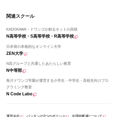
関連スクール
KADOKAWA・ドワンゴが創るネットの高校
N高等学校・S高等学校・R高等学校
日本発の本格的なオンライン大学
ZEN大学
N高グループと共通したあたらしい教育
N中等部
角川ドワンゴ学園が運営する小学生・中学生・高校生向けプロ
グラミング教室
N Code Labo
運営会社
バンタンの3つのポリシー
合理的配慮について