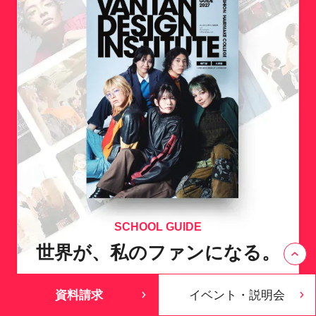
の方向性を決定するためには、目標設定や
ょう。まずは、自分は何がやりたいのかを
スケジューリングがとても重要になりま
しっかり見つめなおし、検討することが必
す。採用活動ピーク時前に、ノウハウがわ
要です。
かるよう、個別面談では特にその部分のナ
ビゲートを重視しています。
SCHOOL GUIDE
世界が、私のファンになる。
超実践･現場主義の
資料請求
イベント・説明会
ファッション･ヘアメイクの専門校