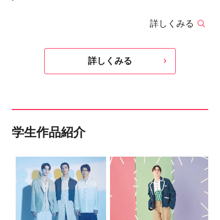
して発足。バンタンデザイン研究所在学中にNY
詳しくみる
collection 発表や衣装制作の経験を経て、2016年
よりコレクション発表。現在はセレクトショップ
への展開を中心に活動中。
詳しくみる
学生作品紹介