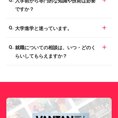
入学前から専門的な知識や技術は必要
で、業界についての知識がない場合、明確
ですか？
な目標を決められない学生も多いようで
す。バンタンでは業界の仕組みや現状、
バンタンの入学者のほとんどが、業界未経
様々な職種についてご説明する進路ガイダ
大学進学と迷っています。
験者や初心者です。全ての学科・専攻が未
ンスを開催しています。興味のある業界に
経験者対応のカリキュラムになっており、
一般に大学・短大は、「学問の研究・知識
ついては、ぜひ専門のスタッフにご相談し
専門的な知識や技術は入学後にしっかり学
就職についての相談は、いつ・どのく
の習得」により、自分の関心を深めていく
てみてください。
ぶことができます。
らいしてもらえますか？
ことを目標としています。バンタンでは、
「現場実習やインターンシップ、企業・メ
希望される全ての在校生に、個別面談を実
ディアとの産学協同プロジェクト」など、
施しています。内容としては、就職活動の3
志望業界の専門職に就くための技術習得や
つのステップに合わせてお話いたします。1.
プロ意識向上のためのカリキュラムが数多
就職活動の準備 2.エントリー 3.会社説明
くラインナップされています。目的が異な
会・面接 このステップに合わせて、適時
るため、どちらに進むかによってその後の
アドバイスをさせて頂きます。早期に進路
就職などにも影響を与えることになるでし