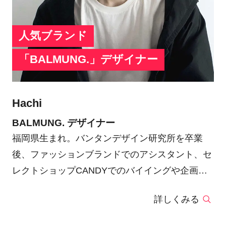
人気ブランド
「BALMUNG.」デザイナー
Hachi
BALMUNG. デザイナー
福岡県生まれ。バンタンデザイン研究所を卒業
後、ファッションブランドでのアシスタント、セ
レクトショップCANDYでのバイイングや企画な
どを経験。2008年に行った初のエキシビジョンで
詳しくみる
ごみ袋で制作した人形に服を着せたインスタレー
ションを披露。2018年東京都経済産業省による