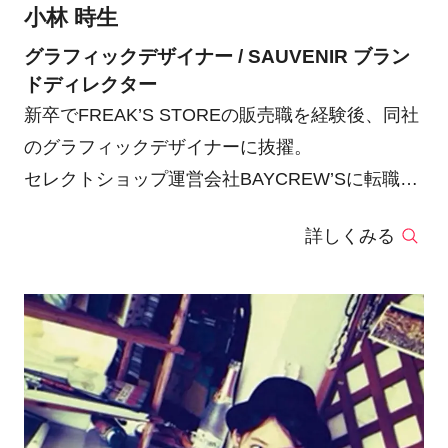
小林 時生
グラフィックデザイナー / SAUVENIR ブラン
ドディレクター
新卒でFREAK’S STOREの販売職を経験後、同社
のグラフィックデザイナーに抜擢。
セレクトショップ運営会社BAYCREW’Sに転職
後、グラフィックデザイナーを行いながら2年間
詳しくみる
ECのバイヤーを兼任。
同社ではグラフィックデザイナーの職務にあたり
ながら商品企画のデザインやSNS周りのコンサル
業務も携わりつつ、自社アパレルブランド
【SAUVENIR】を運営している。現在は転職し、
FASHION YOUTUBERの会社でSNSのグラフィ
ックを主に行っている。