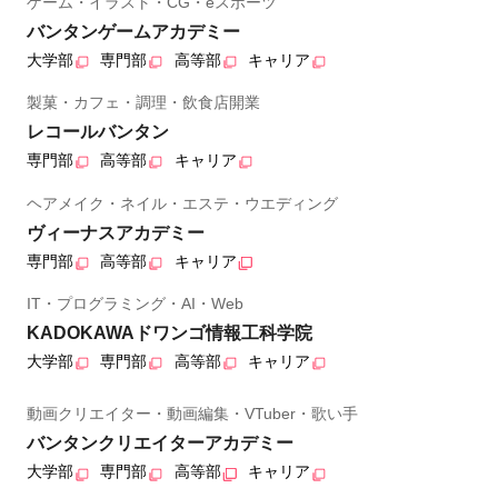
ゲーム・イラスト・CG・eスポーツ
バンタンゲームアカデミー
大学部
専門部
高等部
キャリア
製菓・カフェ・調理・飲食店開業
レコールバンタン
専門部
高等部
キャリア
ヘアメイク・ネイル・エステ・ウエディング
ヴィーナスアカデミー
専門部
高等部
キャリア
IT・プログラミング・AI・Web
KADOKAWAドワンゴ情報工科学院
大学部
専門部
高等部
キャリア
動画クリエイター・動画編集・VTuber・歌い手
バンタンクリエイターアカデミー
大学部
専門部
高等部
キャリア