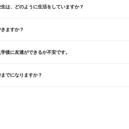
校生は、どのように生活をしていますか？
ンと提携をしている学生寮に住んでいる学生がほとんどです。
できますか？
東京の中でも家賃が安いエリアなどのご紹介もさせていただて
安なことがあれば随時担任のスタッフがご相談に乗らせていた
ルバイトをしながら通学しています。
入学後に友達ができるか不安です。
イトで生活費を稼いでいる学生も多くいます。
ろそかにならないように、担任のスタッフが生活についての相
持った人たちが集う、非常に交友しやすい環境の学校です。少
時までになりますか？
、仲間と出会う機会が多いことも特長です。就職対策のための
ケーションが苦手の人も安心して業界を目指せます。
20:20の中で授業を行います。授業時間はクラスにより異なり、
ございます。ほぼ週5日通学ですが終日拘束ではなく、むしろ授