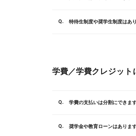
倍率は公開しておりませんが
特待生制度や奨学生制度はあ
ますので詳しくはお問い合わ
特待生制度などはございませ
学費／学費クレジット
学費の支払いは分割にできま
一括納入と分割納入がお選び
奨学金や教育ローンはありま
の方は、ご自身の名義での教