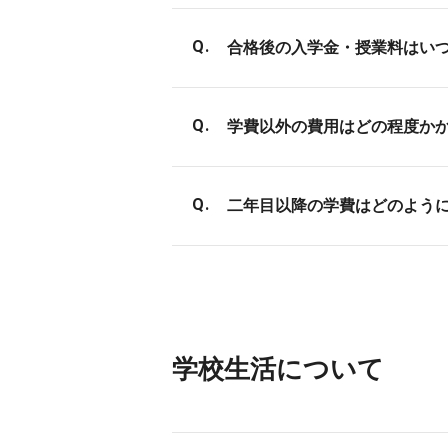
国の教育ローン、学費クレジ
合格後の入学金・授業料はい
って特にご利用しやすいいく
一括納入と分割納入により異
学費以外の費用はどの程度か
ただし入試の時期によって異
入学事務局：（東京校）0120-03-
学費以外には教材の購入がご
受付時間：10:00～19:00
二年目以降の学費はどのよう
も使用しているものになりま
コースにより金額は異なりま
学校生活について