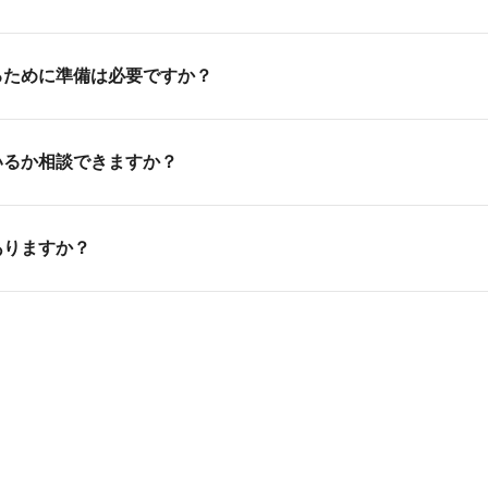
。
適職を相談したいという方のために、学校説明だけでなく、専
るために準備は必要ですか？
られるスキルや給与などについてわかりやすく説明しています
みてください。
服装も私服で結構です。当日メモなどをしたい方は筆記用具の
いるか相談できますか？
アチェンジガイダンスでご相談下さい。業界の相談から適性や
ありますか？
い。
て在校生も参加しております。在校生は先生のアシスタントと
も多くございます。