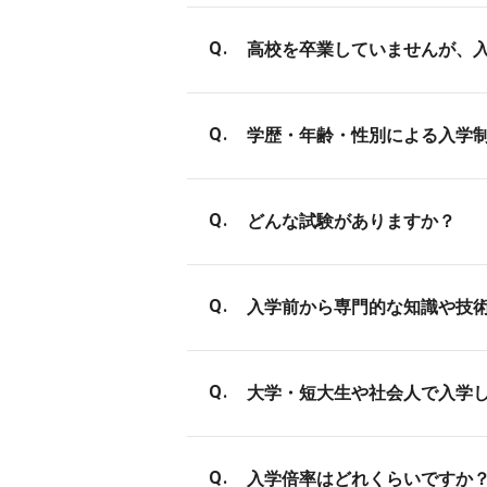
高校を卒業していませんが、
入学する年度の4月1日時点で
学歴・年齢・性別による入学
が採用の基準になる場合もあ
また、専門スキルの習得と同
すべての専攻・コースにおい
HPをご確認ください。
どんな試験がありますか？
・満18歳以上であること（入
・学歴不問
AO入試、学校推薦入試、一般
入学前から専門的な知識や技
それぞれで試験内容が異なり
必要ありません。バンタンの入
大学・短大生や社会人で入学
で、基礎からしっかりと技術
約半数の方が大学生・短大生
入学倍率はどれくらいですか
い。