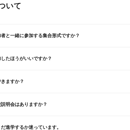
ついて
加者と一緒に参加する集合形式ですか？
は基本的に1対1で行なっています。「少人数制で一人ひとり
加したほうがいいですか？
タッフが一人ひとりのご希望やご状況にあわせた説明、相談を
歓迎しています。
できますか？
ただかなくても構いません。個別での説明会や教室見学など1.
い。
能です。
校説明会はありますか？
ば授業見学は可能です。ただし、ご興味ある分野の授業が実施
ださい。
校説明会を実施しています。
まだ進学するか迷っています。
、生活のことから就職した後の仕事のことまで、詳しくお話さ