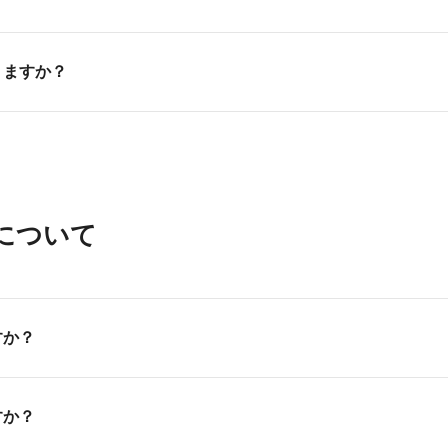
、熱意ややる気を重視した面接に重点を置き評価しております
りますか？
せ下さい。
んが、入試方法によっては入学金の減免などがございます。詳
について
すか？
いただけます。また教育ローンのご利用も可能です。親御様は
すか？
育ローンのご利用が可能です。詳しくはオープンキャンパスに