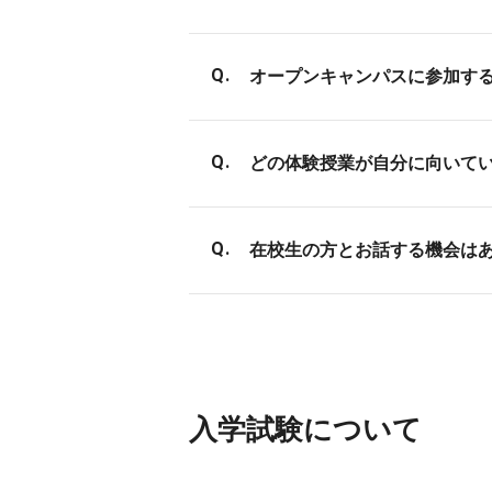
ントページをご確認ください
まずは仕事内容を知りたい、
オープンキャンパスに参加す
種毎の詳しい仕事内容、求め
にご参加いただき、相談して
特に準備は必要ありません。
どの体験授業が自分に向いて
オープンキャンパスやキャリ
在校生の方とお話する機会は
りますので気軽にご参加下さ
体験授業では、スタッフとし
業中に参加者と話をする時間
入学試験について