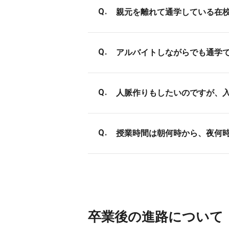
親元を離れて通学している在
アパートを借りるか、バンタ
アルバイトしながらでも通学
一人暮らしをされる場合は、
やアルバイトのことなど、不
できます。約70％の学生がア
さい。
人脈作りもしたいのですが、
一人暮らしをしながらアルバ
もちろん本業である勉学がお
バンタンは同じ趣味や目標を
す。
授業時間は朝何時から、夜何
ッションワークなどを通じて
の授業もあるので、コミュニ
1限目開始9:20～9限目終了
って午後から開始するクラスも
バイトもしやすい環境です。
卒業後の進路について