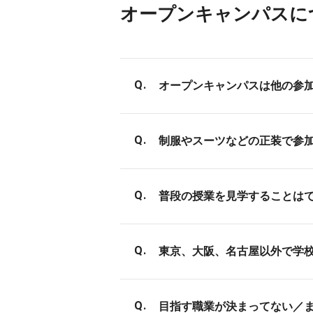
オープンキャンパスに
オープンキャンパスは他の参
バンタンのオープンキャンパス
制服やスーツなどの正装で参
育方針にあるとおり、専門ス
御様やご友人同伴での参加も
服装は私服で構いません。
普段の授業を見学することは
特にかしこまった格好をしてい
で、楽な格好でお越しくださ
事前にご連絡いただければ可
東京、大阪、名古屋以外で学
月曜日から土曜日の間であれ
すので、予めお問い合わせく
毎月、定期的に日本全国で学
目指す職業が決まってない／
学校のお話はもちろんですが