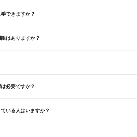
入学できますか？
原則満18歳以上の方であれば入学できます。ただし、就職の希
制限はありますか？
りますので、入学前にご相談ください。
時に高卒資格の取得ができる、高等部もあります。詳しくはバ
て専門知識のない未経験者が受験・入学する資格を有します。
学する年度の4月1日時点）
入試などの入試があります。
術は必要ですか？
ますので、詳細は入試ページをご覧ください。
学者の約90％が初心者の方です。全ての学部・専攻が未経験
している人はいますか？
や知識、プロとして考え方などを習得することが可能です。
や社会人から入学し業界で活躍もしています。在校生にも大勢
？