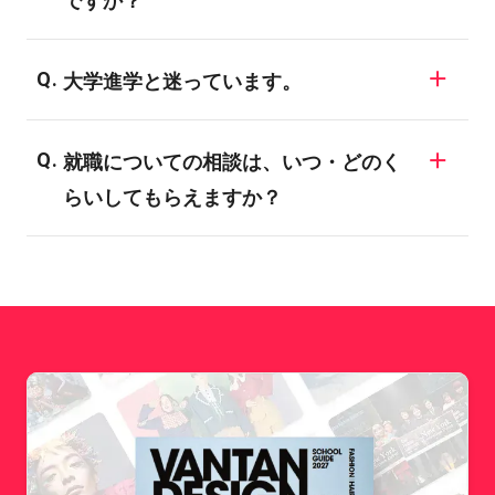
ですか？
な目標を決められない学生も多いようで
す。バンタンでは業界の仕組みや現状、
バンタンの入学者のほとんどが、業界未経
様々な職種についてご説明する進路ガイダ
大学進学と迷っています。
験者や初心者です。全ての学科・専攻が未
ンスを開催しています。興味のある業界に
経験者対応のカリキュラムになっており、
一般に大学・短大は、「学問の研究・知識
ついては、ぜひ専門のスタッフにご相談し
専門的な知識や技術は入学後にしっかり学
就職についての相談は、いつ・どのく
の習得」により、自分の関心を深めていく
てみてください。
ぶことができます。
らいしてもらえますか？
ことを目標としています。バンタンでは、
「現場実習やインターンシップ、企業・メ
希望される全ての在校生に、個別面談を実
ディアとの産学協同プロジェクト」など、
施しています。内容としては、就職活動の3
志望業界の専門職に就くための技術習得や
つのステップに合わせてお話いたします。1.
プロ意識向上のためのカリキュラムが数多
就職活動の準備 2.エントリー 3.会社説明
くラインナップされています。目的が異な
会・面接 このステップに合わせて、適時
るため、どちらに進むかによってその後の
アドバイスをさせて頂きます。早期に進路
就職などにも影響を与えることになるでし
の方向性を決定するためには、目標設定や
ょう。まずは、自分は何がやりたいのかを