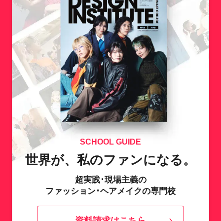
スケジューリングがとても重要になりま
しっかり見つめなおし、検討することが必
す。採用活動ピーク時前に、ノウハウがわ
要です。
かるよう、個別面談では特にその部分のナ
ビゲートを重視しています。
SCHOOL GUIDE
世界が、私のファンになる。
超実践･現場主義の
ファッション･ヘアメイクの専門校
資料請求はこちら