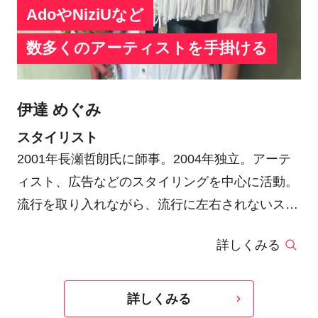
AdoやNiziUなど
数多くのアーティストを手掛ける
伊達 めぐみ
スタイリスト
2001年長瀬哲朗氏に師事。2004年独立。アーテ
ィスト、広告などのスタイリングを中心に活動。
流行を取り入れながら、流行に左右されないスタ
イリングはアーティストやPhotographer、
詳しくみる
Directorなどから全幅の信頼を寄せられている。
衣装製作などにも定評があり、ウエンツ瑛士、
Adoさいたまスーパーアリーナライブ衣装、
詳しくみる