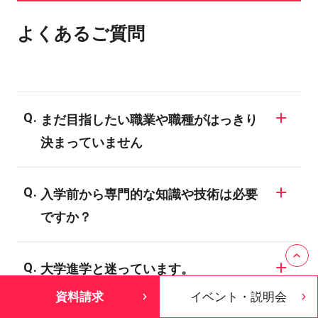
よくあるご質問
まだ目指したい職業や職種がはっきり
決まっていません
同じ業界でも様々な職業が存在しますの
入学前から専門的な知識や技術は必要
で、業界についての知識がない場合、明確
ですか？
な目標を決められない学生も多いようで
す。バンタンでは業界の仕組みや現状、
バンタンの入学者のほとんどが、業界未経
様々な職種についてご説明する進路ガイダ
大学進学と迷っています。
験者や初心者です。全ての学科・専攻が未
ンスを開催しています。興味のある業界に
資料請求
イベント・説明会
経験者対応のカリキュラムになっており、
一般に大学・短大は、「学問の研究・知識
ついては、ぜひ専門のスタッフにご相談し