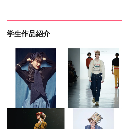
NiziU、BABYMETAL、MAX、ANGERM等の衣
装、SOMETHING、anatelier（WORLD）カタロ
グなども手掛ける。
学生作品紹介