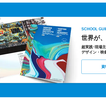
SCHOOL GUI
世界が
超実践･現場
デザイン・映
資