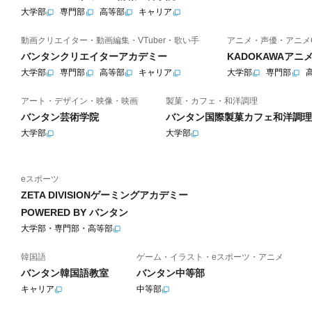
大学部
専門部
高等部
キャリア
動画クリエイター・動画編集・VTuber・歌い手
アニメ・声優・アニメ
バンタンクリエイターアカデミー
KADOKAWAア
大学部
専門部
高等部
キャリア
大学部
専門部
アート・デザイン・映像・映画
製菓・カフェ・和洋調理
バンタン芸術学院
バンタン国際製菓カフェ和洋調理
大学部
大学部
eスポーツ
ZETA DIVISIONゲーミングアカデミー
POWERED BY バンタン
大学部・専門部・高等部
韓国語
ゲーム・イラスト・eスポーツ・アニメ
バンタン韓国語教室
バンタン中等部
キャリア
中等部