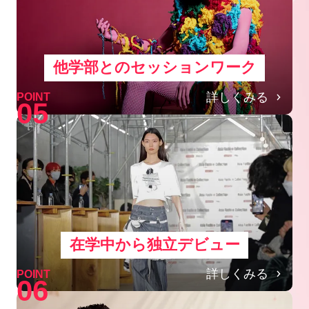
他学部とのセッションワーク
詳しくみる
POINT
05
在学中から独立デビュー
詳しくみる
POINT
06