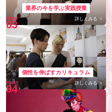
業界の今を学ぶ実践授業
詳しくみる
POINT
03
個性を伸ばすカリキュラム
詳しくみる
POINT
04