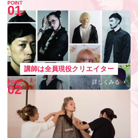
POINT
01
講師は全員現役クリエイター
詳しくみる
POINT
02