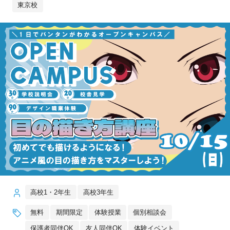
東京校
高校1・2年生
高校3年生
無料
期間限定
体験授業
個別相談会
保護者同伴OK
友人同伴OK
体験イベント