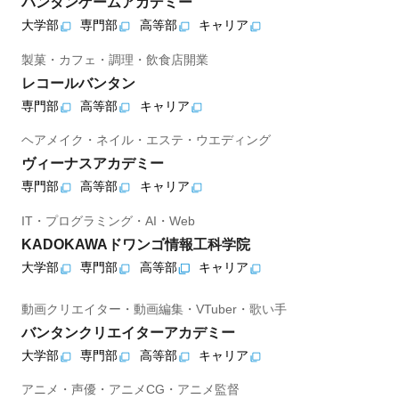
バンタンゲームアカデミー
大学部
専門部
高等部
キャリア
製菓・カフェ・調理・飲食店開業
レコールバンタン
専門部
高等部
キャリア
ヘアメイク・ネイル・エステ・ウエディング
ヴィーナスアカデミー
専門部
高等部
キャリア
IT・プログラミング・AI・Web
KADOKAWAドワンゴ情報工科学院
大学部
専門部
高等部
キャリア
動画クリエイター・動画編集・VTuber・歌い手
バンタンクリエイターアカデミー
大学部
専門部
高等部
キャリア
アニメ・声優・アニメCG・アニメ監督