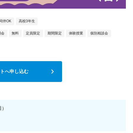
同伴OK
高校3年生
明会
無料
定員限定
期間限定
体験授業
個別相談会
トへ申し込む
日）