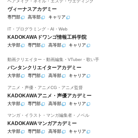
ヘアメイク・ネイル・エステ・ウエディング
ヴィーナスアカデミー
専門部
高等部
キャリア
IT・プログラミング・AI・Web
KADOKAWAドワンゴ情報工科学院
大学部
専門部
高等部
キャリア
動画クリエイター・動画編集・VTuber・歌い手
バンタンクリエイターアカデミー
大学部
専門部
高等部
キャリア
アニメ・声優・アニメCG・アニメ監督
KADOKAWAアニメ・声優アカデミー
大学部
専門部
高等部
キャリア
マンガ・イラスト・マンガ編集者・ノベル
KADOKAWAマンガアカデミー
大学部
専門部
高等部
キャリア