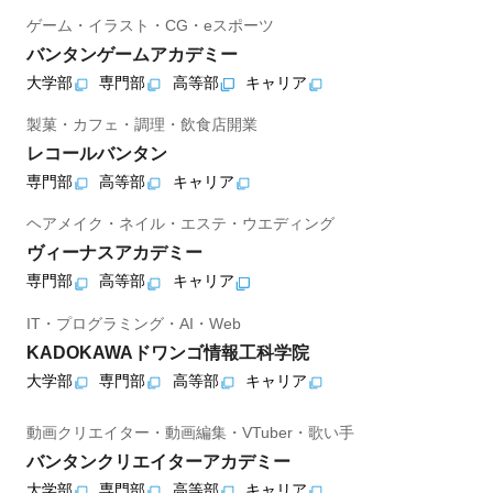
ゲーム・イラスト・CG・eスポーツ
バンタンゲームアカデミー
大学部
専門部
高等部
キャリア
製菓・カフェ・調理・飲食店開業
レコールバンタン
専門部
高等部
キャリア
ヘアメイク・ネイル・エステ・ウエディング
ヴィーナスアカデミー
専門部
高等部
キャリア
IT・プログラミング・AI・Web
KADOKAWAドワンゴ情報工科学院
大学部
専門部
高等部
キャリア
動画クリエイター・動画編集・VTuber・歌い手
バンタンクリエイターアカデミー
大学部
専門部
高等部
キャリア