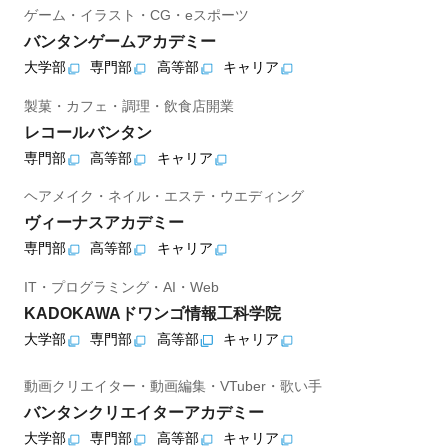
ゲーム・イラスト・CG・eスポーツ
バンタンゲームアカデミー
大学部
専門部
高等部
キャリア
製菓・カフェ・調理・飲食店開業
レコールバンタン
専門部
高等部
キャリア
ヘアメイク・ネイル・エステ・ウエディング
ヴィーナスアカデミー
専門部
高等部
キャリア
IT・プログラミング・AI・Web
KADOKAWAドワンゴ情報工科学院
大学部
専門部
高等部
キャリア
動画クリエイター・動画編集・VTuber・歌い手
バンタンクリエイターアカデミー
大学部
専門部
高等部
キャリア