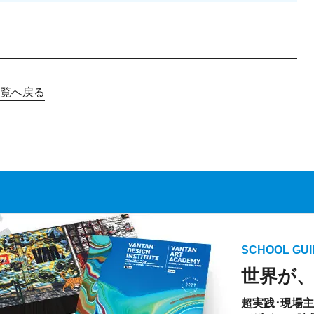
覧へ戻る
SCHOOL GUI
世界が
超実践･現場