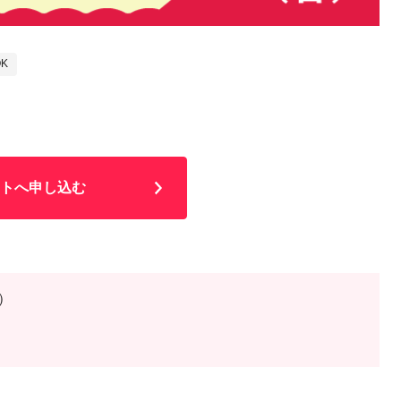
K
トへ申し込む
日）