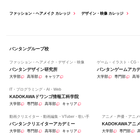
ファッション・ヘアメイク カレッジ
デザイン・映像 カレッジ
バンタングループ校
ファッション・ヘアメイク・デザイン・映像
ゲーム・イラスト・CG・
バンタンデザイン研究所
バンタンゲームアカ
大学部
高等部
キャリア
大学部
専門部
高等
IT・プログラミング・AI・Web
KADOKAWAドワンゴ情報工科学院
大学部
専門部
高等部
キャリア
動画クリエイター・動画編集・VTuber・歌い手
アニメ・声優・アニメ
バンタンクリエイターアカデミー
KADOKAWAア
大学部
専門部
高等部
キャリア
大学部
専門部