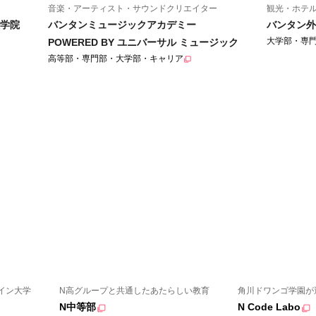
音楽・アーティスト・サウンドクリエイター
観光・ホテ
学院
バンタンミュージックアカデミー
バンタン外
大学部・専
POWERED BY ユニバーサル ミュージック
高等部・専門部・大学部・キャリア
イン大学
N高グループと共通したあたらしい教育
角川ドワンゴ学園が
N中等部
N Code Labo