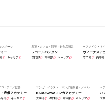
eスポーツ
製菓・カフェ・調理・飲食店開業
ヘアメイク・ネ
デミー
レコールバンタン
ヴィーナスア
部
キャリア
専門部
高等部
キャリア
専門部
高等部
CG・アニメ監督
マンガ・イラスト・マンガ編集者・ノベル
ヘ
ニメ・声優アカデミー
KADOKAWAマンガアカデミー
バ
高等部
キャリア
大学部
専門部
高等部
キャリア
大