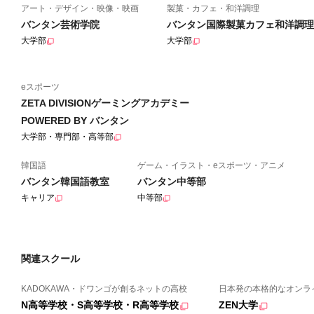
アート・デザイン・映像・映画
製菓・カフェ・和洋調理
バンタン芸術学院
バンタン国際製菓カフェ和洋調理
大学部
大学部
eスポーツ
ZETA DIVISIONゲーミングアカデミー
POWERED BY バンタン
大学部・専門部・高等部
韓国語
ゲーム・イラスト・eスポーツ・アニメ
バンタン韓国語教室
バンタン中等部
キャリア
中等部
関連スクール
KADOKAWA・ドワンゴが創るネットの高校
日本発の本格的なオンラ
N高等学校・S高等学校・R高等学校
ZEN大学