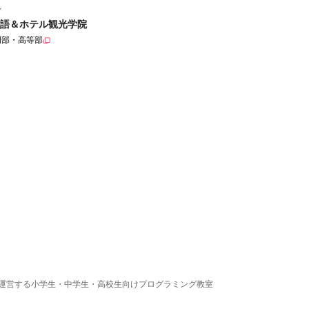
ル
語＆ホテル観光学院
門部・高等部
運営する小学生・中学生・高校生向けプログラミング教室