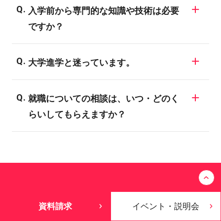
入学前から専門的な知識や技術は必要
で、業界についての知識がない場合、明確
ですか？
な目標を決められない学生も多いようで
す。バンタンでは業界の仕組みや現状、
バンタンの入学者のほとんどが、業界未経
様々な職種についてご説明する進路ガイダ
大学進学と迷っています。
験者や初心者です。全ての学科・専攻が未
ンスを開催しています。興味のある業界に
経験者対応のカリキュラムになっており、
一般に大学・短大は、「学問の研究・知識
ついては、ぜひ専門のスタッフにご相談し
専門的な知識や技術は入学後にしっかり学
就職についての相談は、いつ・どのく
の習得」により、自分の関心を深めていく
てみてください。
ぶことができます。
らいしてもらえますか？
ことを目標としています。バンタンでは、
「現場実習やインターンシップ、企業・メ
希望される全ての在校生に、個別面談を実
ディアとの産学協同プロジェクト」など、
施しています。内容としては、就職活動の3
志望業界の専門職に就くための技術習得や
つのステップに合わせてお話いたします。1.
プロ意識向上のためのカリキュラムが数多
就職活動の準備 2.エントリー 3.会社説明
くラインナップされています。目的が異な
会・面接 このステップに合わせて、適時
資料請求
イベント・説明会
るため、どちらに進むかによってその後の
アドバイスをさせて頂きます。早期に進路