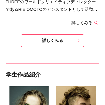
THREEのワールドクリエイティブディレクター
であるRIE OMOTOのアシスタントとして活動を
スタートさせる。RIEとともに、
詳しくみる
VOGUE（us）、Harperʼs Bazaar（us）、
Numero（fr）などの世界的モード誌の現場や、
NY COLLECTIONのバックステージに参加。独立
詳しくみる
し帰国後、アーティストエージェンシー3rdに所
属。現在、VOGUE、Harperʼs Bazaar、SPUR、
FIGAROなどのモード誌や海外誌、広告などのメ
イクを手掛ける。近年は、アート制作にも取り組
学生作品紹介
み、ミッドタウンでの個展を開催。コスメブラン
ドのパッケージデザインや、ジュエリーブランド
とのコラボレーションも行う。