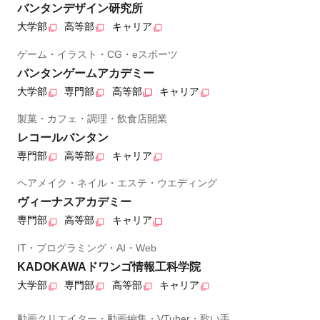
バンタンデザイン研究所
大学部
高等部
キャリア
ゲーム・イラスト・CG・eスポーツ
バンタンゲームアカデミー
大学部
専門部
高等部
キャリア
製菓・カフェ・調理・飲食店開業
レコールバンタン
専門部
高等部
キャリア
ヘアメイク・ネイル・エステ・ウエディング
ヴィーナスアカデミー
専門部
高等部
キャリア
IT・プログラミング・AI・Web
KADOKAWAドワンゴ情報工科学院
大学部
専門部
高等部
キャリア
動画クリエイター・動画編集・VTuber・歌い手