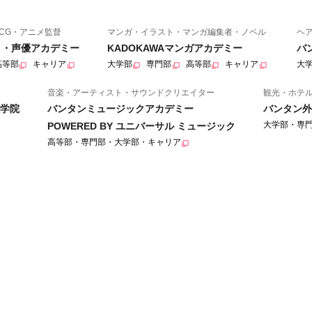
CG・アニメ監督
マンガ・イラスト・マンガ編集者・ノベル
ヘ
ニメ・声優アカデミー
KADOKAWAマンガアカデミー
バ
高等部
キャリア
大学部
専門部
高等部
キャリア
大
音楽・アーティスト・サウンドクリエイター
観光・ホテ
学院
バンタンミュージックアカデミー
バンタン外
大学部・専
POWERED BY ユニバーサル ミュージック
高等部・専門部・大学部・キャリア