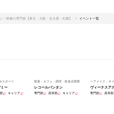
イン・映像の専門校【東京・大阪・名古屋・札幌】
イベント一覧
eスポーツ
製菓・カフェ・調理・飲食店開業
ヘアメイク・ネ
デミー
レコールバンタン
ヴィーナスア
部
キャリア
専門部
高等部
キャリア
専門部
高等部