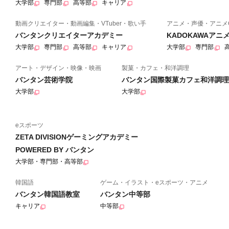
大学部
専門部
高等部
キャリア
動画クリエイター・動画編集・VTuber・歌い手
アニメ・声優・アニメ
バンタンクリエイターアカデミー
KADOKAWAア
大学部
専門部
高等部
キャリア
大学部
専門部
アート・デザイン・映像・映画
製菓・カフェ・和洋調理
バンタン芸術学院
バンタン国際製菓カフェ和洋調理
大学部
大学部
eスポーツ
ZETA DIVISIONゲーミングアカデミー
POWERED BY バンタン
大学部・専門部・高等部
韓国語
ゲーム・イラスト・eスポーツ・アニメ
バンタン韓国語教室
バンタン中等部
キャリア
中等部