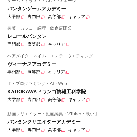
ゲーム・イラスト・CG・eスポーツ
バンタンゲームアカデミー
大学部
専門部
高等部
キャリア
製菓・カフェ・調理・飲食店開業
レコールバンタン
専門部
高等部
キャリア
ヘアメイク・ネイル・エステ・ウエディング
ヴィーナスアカデミー
専門部
高等部
キャリア
IT・プログラミング・AI・Web
KADOKAWAドワンゴ情報工科学院
大学部
専門部
高等部
キャリア
動画クリエイター・動画編集・VTuber・歌い手
バンタンクリエイターアカデミー
大学部
専門部
高等部
キャリア