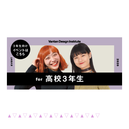
▲▽▲▽▲▽▲▽▲▽▲▽▲▽▲▽▲▽