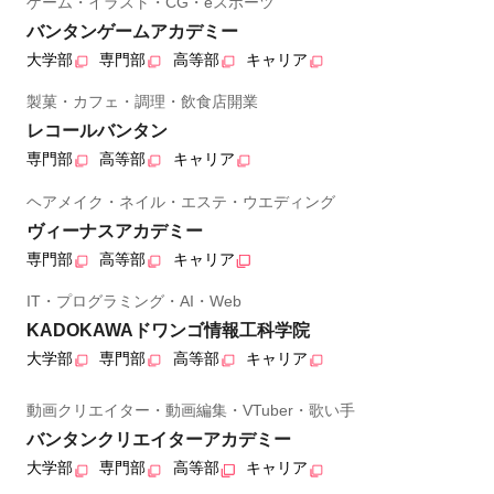
ゲーム・イラスト・CG・eスポーツ
バンタンゲームアカデミー
大学部
専門部
高等部
キャリア
製菓・カフェ・調理・飲食店開業
レコールバンタン
専門部
高等部
キャリア
ヘアメイク・ネイル・エステ・ウエディング
ヴィーナスアカデミー
専門部
高等部
キャリア
IT・プログラミング・AI・Web
KADOKAWAドワンゴ情報工科学院
大学部
専門部
高等部
キャリア
動画クリエイター・動画編集・VTuber・歌い手
バンタンクリエイターアカデミー
大学部
専門部
高等部
キャリア