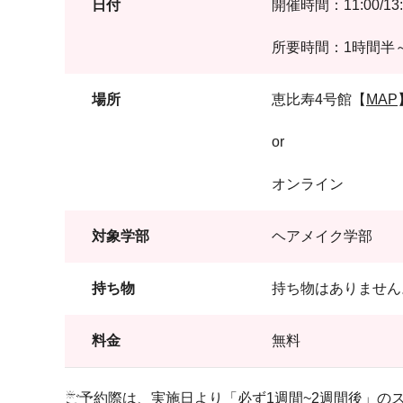
日付
開催時間：11:00/13:00
所要時間：1時間半
場所
恵比寿4号館【
MAP
or
オンライン
対象学部
ヘアメイク学部
持ち物
持ち物はありません
料金
無料
ご予約際は、実施日より「必ず1週間~2週間後」の