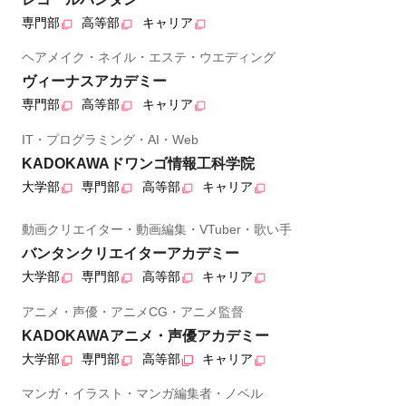
専門部
高等部
キャリア
ヘアメイク・ネイル・エステ・ウエディング
ヴィーナスアカデミー
専門部
高等部
キャリア
IT・プログラミング・AI・Web
KADOKAWAドワンゴ情報工科学院
大学部
専門部
高等部
キャリア
動画クリエイター・動画編集・VTuber・歌い手
バンタンクリエイターアカデミー
大学部
専門部
高等部
キャリア
アニメ・声優・アニメCG・アニメ監督
KADOKAWAアニメ・声優アカデミー
大学部
専門部
高等部
キャリア
マンガ・イラスト・マンガ編集者・ノベル