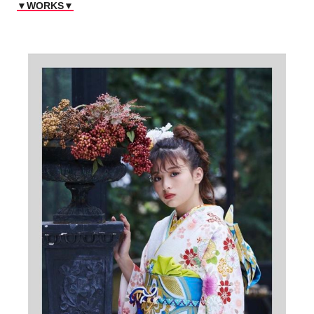
▼WORKS▼