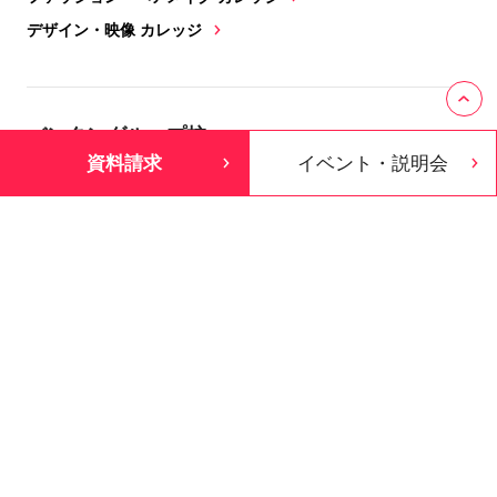
デザイン・映像 カレッジ
バンタングループ校
資料請求
イベント・説明会
ファッション・ヘアメイク・デザイン・映像
バンタンデザイン研究所
大学部
高等部
キャリア
ゲーム・イラスト・CG・eスポーツ
バンタンゲームアカデミー
大学部
専門部
高等部
キャリア
製菓・カフェ・調理・飲食店開業
レコールバンタン
専門部
高等部
キャリア
ヘアメイク・ネイル・エステ・ウエディング