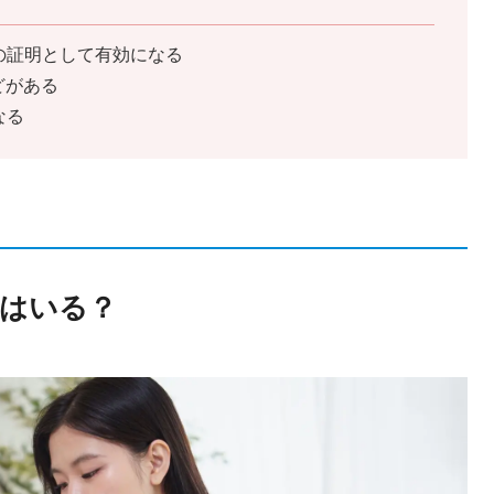
の証明として有効になる
どがある
なる
はいる？