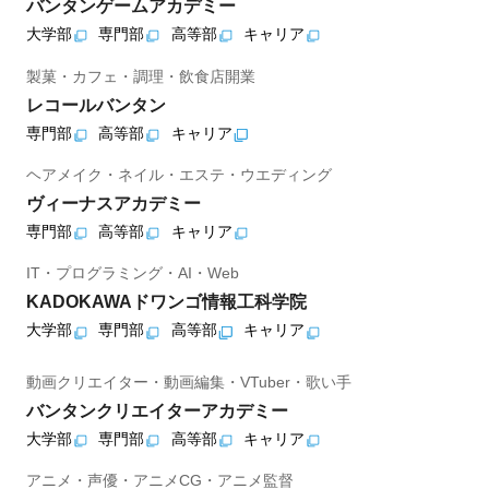
バンタンゲームアカデミー
大学部
専門部
高等部
キャリア
製菓・カフェ・調理・飲食店開業
レコールバンタン
専門部
高等部
キャリア
ヘアメイク・ネイル・エステ・ウエディング
ヴィーナスアカデミー
専門部
高等部
キャリア
IT・プログラミング・AI・Web
KADOKAWAドワンゴ情報工科学院
大学部
専門部
高等部
キャリア
動画クリエイター・動画編集・VTuber・歌い手
バンタンクリエイターアカデミー
大学部
専門部
高等部
キャリア
アニメ・声優・アニメCG・アニメ監督