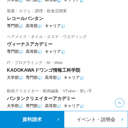
製菓・カフェ・調理・飲食店開業
レコールバンタン
専門部
高等部
キャリア
ヘアメイク・ネイル・エステ・ウエディング
ヴィーナスアカデミー
専門部
高等部
キャリア
IT・プログラミング・AI・Web
KADOKAWAドワンゴ情報工科学院
大学部
専門部
高等部
キャリア
動画クリエイター・動画編集・VTuber・歌い手
バンタンクリエイターアカデミー
大学部
専門部
高等部
キャリア
アニメ・声優・アニメCG・アニメ監督
資料請求
イベント・説明会
KADOKAWAアニメ・声優アカデミー