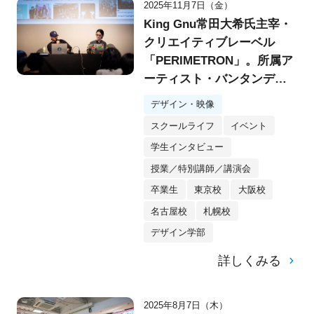
2025年11月7日（金）
King Gnu常田大希氏主宰・
クリエイティブレーベル
「PERIMETRON」。所属ア
ーティスト・バンタンデザ
イン研究所OB森洸大さん×
デザイン・映像
神戸雄平さんによる特別講
スクールライフ
イベント
演会を実施！
学生インタビュー
授業／特別講師／講演会
卒業生
東京校
大阪校
名古屋校
札幌校
デザイン学部
詳しくみる
2025年8月7日（木）