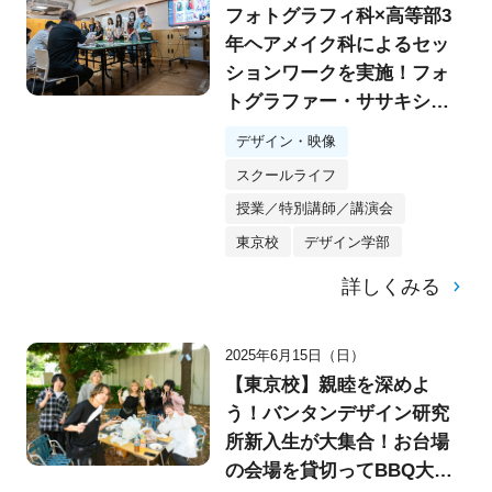
フォトグラフィ科×高等部3
年ヘアメイク科によるセッ
ションワークを実施！フォ
トグラファー・ササキシュ
ン講師、スタイリスト・
デザイン・映像
TATSUO講師にプレゼンテー
スクールライフ
ション
授業／特別講師／講演会
東京校
デザイン学部
詳しくみる
2025年6月15日（日）
【東京校】親睦を深めよ
う！バンタンデザイン研究
所新入生が大集合！お台場
の会場を貸切ってBBQ大会