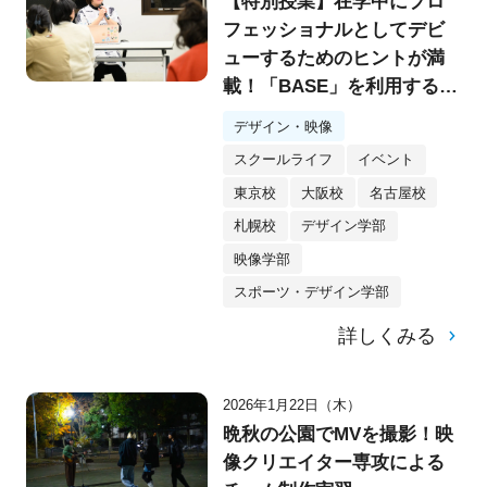
【特別授業】在学中にプロ
フェッショナルとしてデビ
ューするためのヒントが満
載！「BASE」を利用するク
リエイター・yukino様特別
デザイン・映像
講演会を実施！
スクールライフ
イベント
東京校
大阪校
名古屋校
札幌校
デザイン学部
映像学部
スポーツ・デザイン学部
詳しくみる
2026年1月22日（木）
晩秋の公園でMVを撮影！映
像クリエイター専攻による