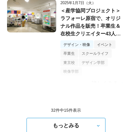
2025年1月7日（火）
＜産学協同プロジェクト＞
ラフォーレ原宿で、オリジ
ナル作品を販売！卒業生＆
在校生クリエイター43人が
集結した期間限定イベント
デザイン・映像
イベント
「VANTAN BUYUS
卒業生
スクールライフ
MARKET」へ！
東京校
デザイン学部
映像学部
詳しくみる
32件中
15
件表示
もっとみる