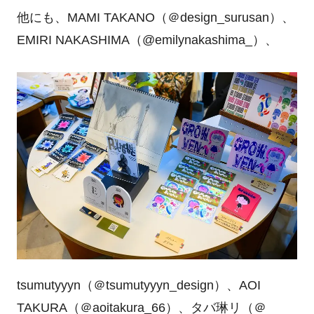
他にも、MAMI TAKANO（＠design_surusan）、
EMIRI NAKASHIMA（@emilynakashima_）、
tsumutyyyn（＠tsumutyyyn_design）、AOI
TAKURA（＠aoitakura_66）、タバ琳リ（＠