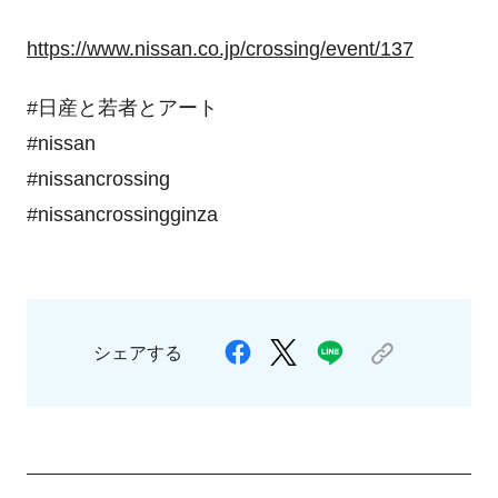
https://www.nissan.co.jp/crossing/event/137
#日産と若者とアート
#nissan
#nissancrossing
#nissancrossingginza
シェアする