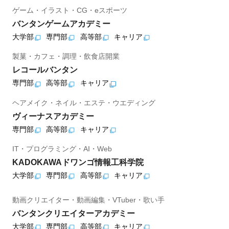
ゲーム・イラスト・CG・eスポーツ
バンタンゲームアカデミー
大学部
専門部
高等部
キャリア
製菓・カフェ・調理・飲食店開業
レコールバンタン
専門部
高等部
キャリア
ヘアメイク・ネイル・エステ・ウエディング
ヴィーナスアカデミー
専門部
高等部
キャリア
IT・プログラミング・AI・Web
KADOKAWAドワンゴ情報工科学院
大学部
専門部
高等部
キャリア
動画クリエイター・動画編集・VTuber・歌い手
バンタンクリエイターアカデミー
大学部
専門部
高等部
キャリア