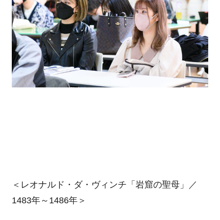
＜レオナルド・ダ・ヴィンチ「岩窟の聖母」／
1483年～1486年＞