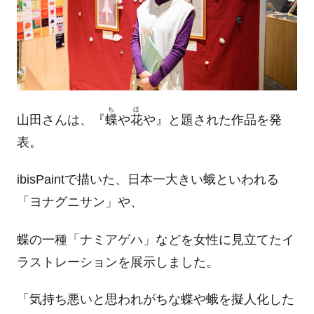
ち
ほ
山田さんは、『
蝶
や
花
や』と題された作品を発
表。
ibisPaintで描いた、日本一大きい蛾といわれる
「ヨナグニサン」や、
蝶の一種「ナミアゲハ」などを女性に見立てたイ
ラストレーションを展示しました。
「気持ち悪いと思われがちな蝶や蛾を擬人化した