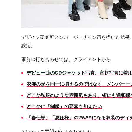
デザイン研究所メンバーがデザイン画を描いた結果
設定。
事前の打ち合わせでは、クライアントから
デビュー曲の
CD
ジャケット写真、宣材写真に着
衣装の形を同一に揃えるのではなく、メンバー一
どこか私服のような雰囲気もあり、街にも違和感
どこかに「制服」の要素も加えたい
「春仕様」「夏仕様」の
2WAY
になる衣装のディ
といったご要望が伝えられました。