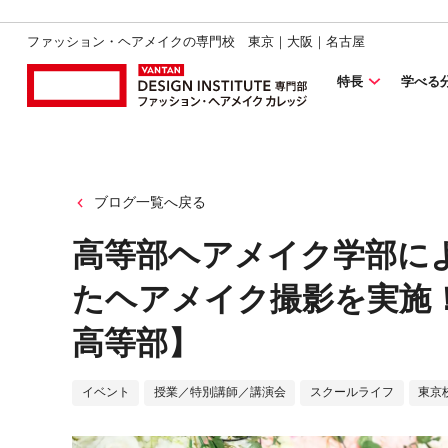
ファッション・ヘアメイクの専門校 東京｜大阪｜名古屋
特長
学べる
ブログ一覧へ戻る
高等部ヘアメイク学部に
たヘアメイク撮影を実施
高等部】
イベント
授業／特別講師／講演会
スクールライフ
東京