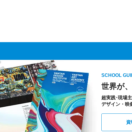
SCHOOL GUI
世界が
超実践･現場
デザイン・映
資