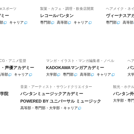
eスポーツ
製菓・カフェ・調理・飲食店開業
ヘアメイク・ネ
デミー
レコールバンタン
ヴィーナスア
部
キャリア
専門部
高等部
キャリア
専門部
高等部
CG・アニメ監督
マンガ・イラスト・マンガ編集者・ノベル
ヘ
ニメ・声優アカデミー
KADOKAWAマンガアカデミー
バ
高等部
キャリア
大学部
専門部
高等部
キャリア
大
音楽・アーティスト・サウンドクリエイター
観光・ホテ
学院
バンタンミュージックアカデミー
バンタン外
大学部・専
POWERED BY ユニバーサル ミュージック
高等部・専門部・大学部・キャリア