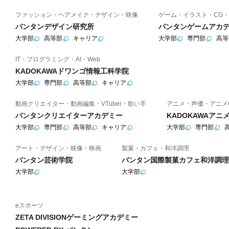
ファッション・ヘアメイク・デザイン・映像
ゲーム・イラスト・CG・
バンタンデザイン研究所
バンタンゲームアカ
大学部
高等部
キャリア
大学部
専門部
高等
IT・プログラミング・AI・Web
KADOKAWAドワンゴ情報工科学院
大学部
専門部
高等部
キャリア
動画クリエイター・動画編集・VTuber・歌い手
アニメ・声優・アニメ
バンタンクリエイターアカデミー
KADOKAWAア
大学部
専門部
高等部
キャリア
大学部
専門部
アート・デザイン・映像・映画
製菓・カフェ・和洋調理
バンタン芸術学院
バンタン国際製菓カフェ和洋調理
大学部
大学部
eスポーツ
ZETA DIVISIONゲーミングアカデミー