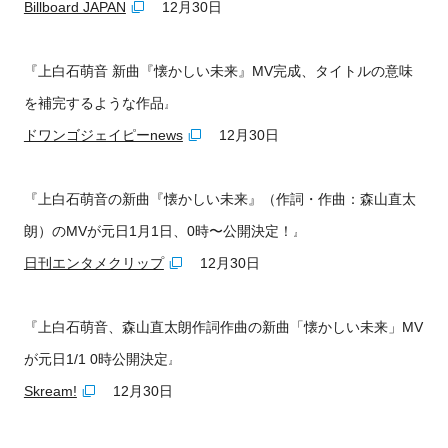
Billboard JAPAN
12月30日
『上白石萌音 新曲『懐かしい未来』MV完成、タイトルの意味
を補完するような作品
』
ドワンゴジェイピーnews
12月30日
『上白石萌音の新曲『懐かしい未来』（作詞・作曲：森山直太
朗）のMVが元日1月1日、0時〜公開決定！
』
日刊エンタメクリップ
12月30日
『上白石萌音、森山直太朗作詞作曲の新曲「懐かしい未来」MV
が元日1/1 0時公開決定
』
Skream!
12月30日