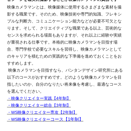
映像カメラマンとは、映像媒体に使用するさまざまな素材を撮
影する職業です。そのため、映像技術や専門的知識、フレキシ
ブルな判断力、コミュニケーション能力などが必要不可欠とな
ります。そして、クリエイティブな職業である以上、芸術的な
センス
を
求められる
場面もありますが、
それ以上に経験や実績
が
重視される仕事です。本格的に映像カメラマンを目指す場
合、専門学校で必要なスキルを習得し、映像カメラマンとして
のキャリアを積むための実践的な下準備を進めておくことをお
すすめします。
 映像カメラマンを目指すなら、バンタンデザイン研究所にある
以下のコースがおすすめです。どのような映像カメラマンを目
指したいのか、自分のなりたい将来像を考慮し、最適なコース
を選んでください。
・映像クリエイター実践【4年制】
・映像クリエイター総合【3年制】
・WS映像クリエイター専攻【2年制】
・WS映像クリエイター
コース【1年制】