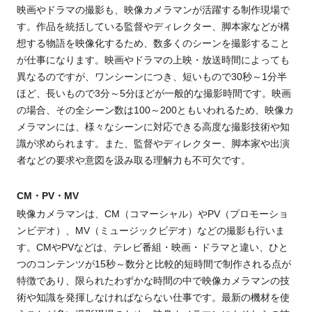
映画やドラマの撮影も、映像カメラマンが活躍する制作現場で
す。作品を統括している監督やディレクター、脚本家などが構
想する物語を映像化するため、数多くのシーンを撮影すること
が仕事になります。映画やドラマの上映・放送時間によっても
異なるのですが、ワンシーンにつき、短いもので30秒～1分半
ほど、長いもので3分～5分ほどが一般的な撮影時間です。映画
の場合、その全シーン数は100～200ともいわれるため、映像カ
メラマンには、様々なシーンに対応できる高度な撮影技術や知
識が求められます。また、監督やディレクター、脚本家や出演
者などの要求や意図を汲み取る
理解
力も不可欠です。
CM・PV・MV
映像カメラマンは、CM（コマーシャル）やPV（プロモーショ
ンビデオ）、MV（ミュージックビデオ）などの撮影も行いま
す。CMやPVなどは、テレビ番組・映画・ドラマと違い、ひと
つのコンテンツが15秒～数分と比較的短時間で制作される点が
特徴であり、限られたわずかな時間の中で映像カメラマンの技
術や知識を発揮しなければならない仕事です。最新の機材を使