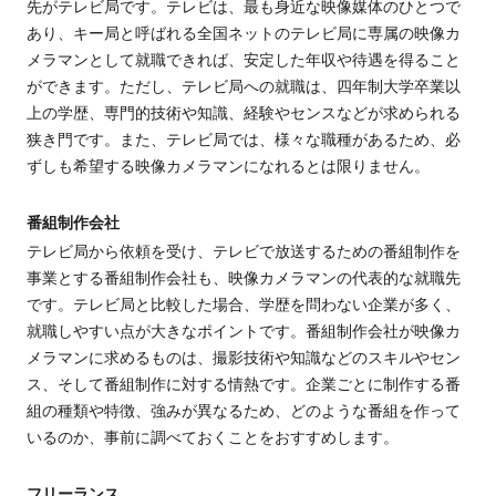
先がテレビ局です。テレビは、最も身近な映像媒体のひとつで
あり、キー局と呼ばれる全国ネットのテレビ局に専属の映像カ
メラマンとして就職できれば、安定した年収や待遇を得ること
ができます。ただし、テレビ局への就職は、四年制大学卒業以
上の学歴、専門的技術や知識、経験やセンスなどが求められる
狭き門です。また、テレビ局では、様々な職種があるため、必
ずしも希望する映像カメラマンになれるとは限りません。
番組制作会社
テレビ局から依頼を受け、
テレビで放送するための番組制作を
事業とする番組制作会社も、映像カメラマンの代表的な就職先
です。テレビ局と比較した場合、学歴を問わない企業が多
く、
就職しやすい点が大きなポイント
です
。番組制作会社が映像カ
メラマンに求めるものは、撮影技術や知識などのスキルやセン
ス、そして番組制作に対する情熱です。企業ごとに制作する番
組の種類や特徴、強みが異なるため、どのような番組を作って
いるのか、事前に調べておくことをおすすめします。
フリーランス