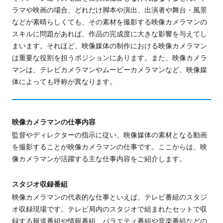
ラマや映画の場合、
どれだけ脚本や演出、出演者や舞台・風景
などが素晴らしくても、その素材を撮影する映像カメラマンの
スキルに問題があれば、作品の完成度に大きな影響を与えてし
まいます。それほど、映像媒体の制作における映像カメラマン
は重要な役割を担うポジション
にあります
。
また、映像カメラ
マンは、
テレビカメラマンやムービーカメラマンなど、映像媒
体によっても呼称が異なります。
映像カメラマンの仕事内容
監督やディレクターの指示に従い、映像媒体の素材となる動画
を撮影することが映像カメラマンの仕事です。ここからは、映
像カメラマンが活躍する主な仕事内容をご紹介します。
スタジオ収録番組
映像カメラマンの代表的な仕事といえば、テレビ番組のスタジ
オ収録現場です。テレビ局内
の
スタジオで組まれたセットで収
録
する
報道番組や情報番組、バラエティ番組や音楽番組などの