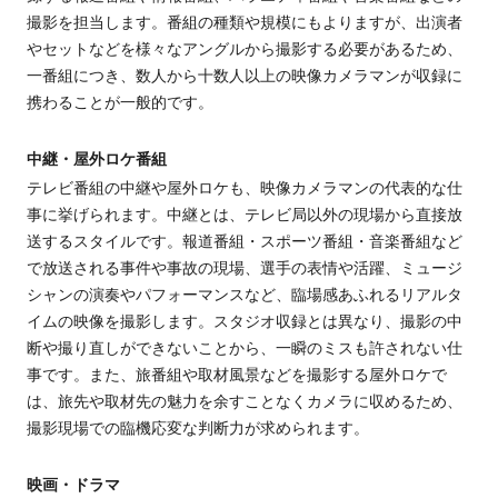
撮影を担当します。番組の種類や規模にもよりますが、出演者
やセットなどを様々なアングルから撮影する必要があるため、
一番組につき、数人から十数人以上の映像カメラマンが収録に
携わることが一般的です。
中継・屋外ロケ番組
テレビ番組の中継や屋外ロケも、映像カメラマンの代表的な仕
事に挙げられます。中継とは、テレビ局以外の現場から直接放
送するスタイルです。報道番組・スポーツ番組・音楽番組など
で放送される事件や事故の現場、選手の表情や活躍、ミュージ
シャンの演奏やパフォーマンスなど、臨場感あふれるリアルタ
イムの映像を撮影します。スタジオ収録と
は
異なり、撮影の中
断や撮り直しができないことから、一瞬のミスも許されない仕
事です。また、旅番組や取材風景などを撮影する屋外ロケで
は、旅先や取材先の魅力を余すことなくカメラに収めるため、
撮影現場での臨機応変な判断力が求められます。
映画・ドラマ