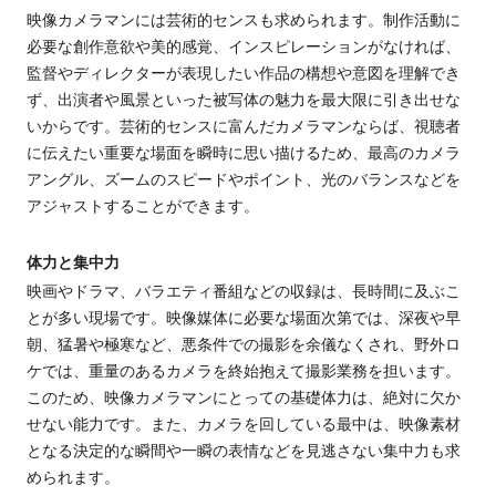
映像カメラマンに
は
芸術的センス
も
求められます。制作活動に
必要な創作意欲や美的感覚、インスピレーションがなければ、
監督やディレクターが表現したい作品の構想や意図を理解でき
ず、出演者や風景といった被写体の魅力を最大限に引き出せな
いからです。芸術的センスに富んだカメラマンならば、視聴者
に伝えたい重要な場面を瞬時に思い描けるため、最高のカメラ
アングル、ズームのスピードやポイント、光のバランスなどを
アジャストすることができます。
体力と集中力
映画やドラマ、バラエティ番組などの収録は、長時間に及ぶこ
と
が
多い現場です。映像媒体に必要な場面次第では、深夜や早
朝、猛暑や極寒など、悪条件での撮影を余儀なくされ、野外ロ
ケでは、重量のあるカメラを終始抱えて撮影業務を担います。
このため、映像カメラマンにとっての基礎体力は、絶対に欠か
せない能力です。また、カメラを回している最中は、映像素材
となる決定的な瞬間や一瞬の表情などを見逃さない集中力も求
められます。