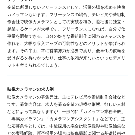
企業
に所属しないフリーランスとして、活躍の場を求める映像
カメラマンもいます。フリーランスの場合、テレビ局や番組制
作会社で映像カメラマンとしての実績を積み、退社後に独立・
起業するケースが大半です。フリーランスになれば、自分で仕
事量を調整できる、自分の好きな番組制作に関わ
るチャンスを
作れる
、大幅な収入アップの可能性などのメリットが挙げられ
ます。その半面、常に
営業
努力が必要であり、低単価
の依頼を
受けざるを得なかったり、
仕事の依頼が来ないといったデメリ
ットも考えられるでしょう。
映像カメラマンの求人例
映像カメラマンの募集元は、
主
にテレビ局や番組制作会社など
です。募集内容は、求人を募る企業の規模や形態、欲しい人材
などによって異なりますが、一般的に「カメラマン業務全般」
「専属カメラマン」「カメラマンアシスタント」などです。主
な応募条件としては、中途採用の場合は映像撮影や映像編集な
どの実務経験、新卒採用の場合は映像撮影に関する基礎技術や