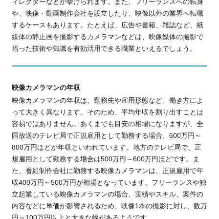
ィレクターなどが挙げられます。また、フリーランスへの転身
や、映像・動画制作会社を設立したり、映像以外の業界へ転職
するケースも
あります
。たとえば、広告や書籍、雑誌など、紙
媒体の静止画を撮影するカメラマン
などは
、映像媒体の撮影で
培った技術や知識を有効活用できる職業といえるでしょう。
映像カメラマンの年収
映像カメラマンの年収は、勤務先や雇用形態など、働き方によ
って大きく異なります。そのため、平均年収を割り出すことは
容易ではありません。あくまでも目安の相場になりますが、全
国放送のテレビ局で正規雇用として勤務する場合、600万円～
800万円ほどが年収といわれています。地方のテレビ局で、正
規雇用として勤務する場合は500万円～600万円ほどです。ま
た、番組制作会社に勤務する映像カメラマンは、正規雇用で年
収400万円～500万円が相場となっています。フリーランスや独
立起業している映像カメラマンの場合、実績やスキル、案件の
内容などに単価が影響されるため、映像1本の撮影に対し、数万
円～100万円以上と大きな幅があるようです。