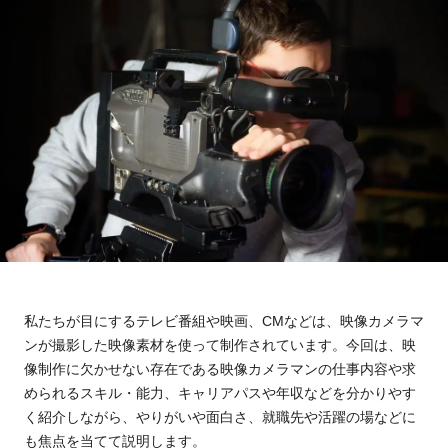
私たちが目にするテレビ番組や映画、CMなどは、映像カメラマ
ン
が
撮影した映像素材を使って制作されています。今回は、映
像制作に欠かせない存在である映像カメラマンの仕事内容や求
められるスキル・能力、キャリアパスや年収などを分かりやす
く紹介
しながら、
やりがいや面白さ、就職先や活躍の場などに
も焦点を当てて
説明します
。