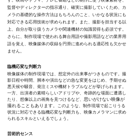
す。映画やドラマ、テレビ番組などの制作に使う映像素材を
、
監督やディレクターの指示通り、確実に撮影していくため、カ
メラの基礎的な操作方法はもちろんのこと、いかなる状況にも
対応できる応用技術
が
求められます。また、撮影を担当する以
上、自分が取り扱うカメラや関連機材の知識習得も必須です。
さらに、制作現場で使われる舞台用語や撮影用語などの業界用
語を覚え、映像媒体の収録を円滑に進められる適応性も欠かせ
ません。
臨機応変な判断力
映像媒体の制作現場では、想定外の出来事がつきものです。撮
影日程や時間、脚本や演出などの急な変更をはじめ、予期せぬ
悪天候や騒音、発注ミスや機材トラブルなどが挙げられます。
一方
、出演者の素晴らしいアドリブや、奇跡的な場面に遭遇し
たり、想像以上の画角を見つけるなど、
思いがけない映像が
撮れることもあります。
このような、制作現場で起こりうる
状況に
対応できる
臨機応変な判断力も、映像カメラマンに求め
られるスキルといえるでしょう。
芸術的センス