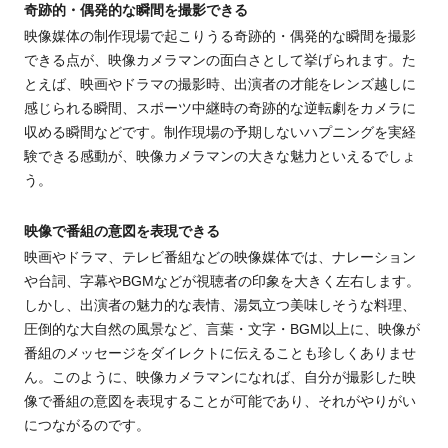
奇跡的
・
偶発的な瞬間を撮影できる
映像媒体の制作現場で起こりうる奇跡的
・
偶発的な瞬間を撮影
できる点が、映像カメラマンの面白さとして挙げられます。た
とえば、映画やドラマの撮影時、出演者の才能をレンズ越しに
感じられる瞬間、スポーツ中継時の奇跡的な逆転劇をカメラに
収める瞬間などです。制作現場の予期しないハプニングを実経
験できる感動が、映像カメラマンの大きな魅力といえるでしょ
う。
映像で番組の意図を表現できる
映画やドラマ、テレビ番組などの映像媒体では、ナレーション
や台詞、字幕やBGMなどが視聴者の印象を大きく左右します。
しかし、出演者の魅力的な表情、湯気立つ美味しそうな料理、
圧倒的な大自然の風景など、言葉・文字・BGM以上に、映像が
番組のメッセージをダイレクトに伝えることも珍しくありませ
ん。このように、映像カメラマンになれば、自分が撮影した映
像で番組の意図を表現する
こと
が可能であり、それがやりがい
につながるのです。