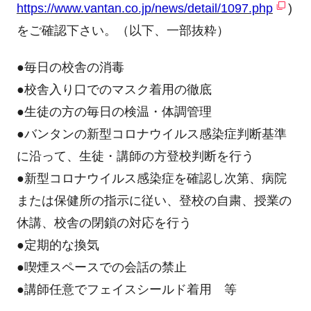
https://www.vantan.co.jp/news/detail/1097.php
)
をご確認下さい。（以下、一部抜粋）
●毎日の校舎の消毒
●校舎入り口でのマスク着用の徹底
●生徒の方の毎日の検温・体調管理
●バンタンの新型コロナウイルス感染症判断基準
に沿って、生徒・講師の方登校判断を行う
●新型コロナウイルス感染症を確認し次第、病院
または保健所の指示に従い、登校の自粛、授業の
休講、校舎の閉鎖の対応を行う
●定期的な換気
●喫煙スペースでの会話の禁止
●講師任意でフェイスシールド着用 等