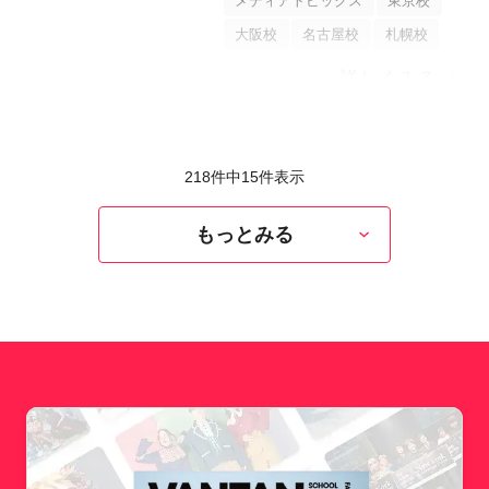
メディアトピックス
東京校
大阪校
名古屋校
札幌校
詳しくみる
218件中
15
件表示
もっとみる