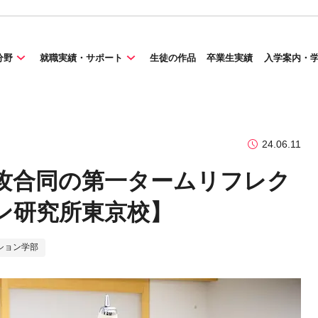
分野
就職実績・サポート
生徒の作品
卒業生実績
入学案内・
24.06.11
攻合同の第一タームリフレク
ン研究所東京校】
ション学部