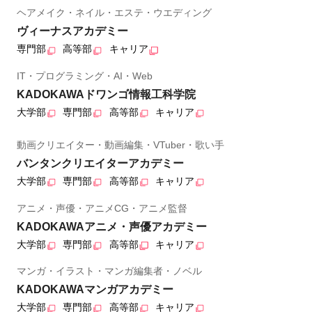
ヘアメイク・ネイル・エステ・ウエディング
ヴィーナスアカデミー
専門部
高等部
キャリア
IT・プログラミング・AI・Web
KADOKAWAドワンゴ情報工科学院
大学部
専門部
高等部
キャリア
動画クリエイター・動画編集・VTuber・歌い手
バンタンクリエイターアカデミー
大学部
専門部
高等部
キャリア
アニメ・声優・アニメCG・アニメ監督
KADOKAWAアニメ・声優アカデミー
大学部
専門部
高等部
キャリア
マンガ・イラスト・マンガ編集者・ノベル
KADOKAWAマンガアカデミー
大学部
専門部
高等部
キャリア