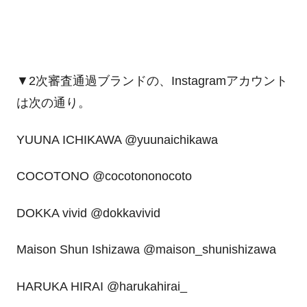
▼2次審査通過ブランドの、Instagramアカウント
は次の通り。
YUUNA ICHIKAWA @yuunaichikawa
COCOTONO @cocotononocoto
DOKKA vivid @dokkavivid
Maison Shun Ishizawa @maison_shunishizawa
HARUKA HIRAI @harukahirai_