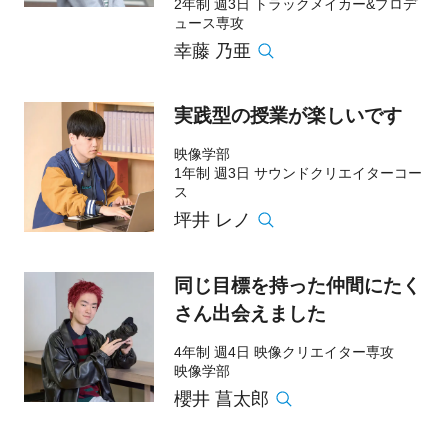
2年制 週3日 トラックメイカー&プロデ
ュース専攻
幸藤 乃亜
実践型の授業が楽しいです
映像学部
1年制 週3日 サウンドクリエイターコー
ス
坪井 レノ
同じ目標を持った仲間にたく
さん出会えました
4年制 週4日 映像クリエイター専攻
映像学部
櫻井 菖太郎