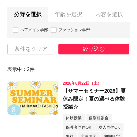
分野を選択
年齢を選択
内容を選択
ヘアメイク学部
ファッション学部
条件をクリア
絞り込む
表示中：
2
件
2026年8月22日（土）
【サマーセミナー2026】夏
休み限定！夏の選べる体験
授業☆
体験授業
個別相談会
保護者同伴OK
友人同伴OK
無料
定員限定
期間限定