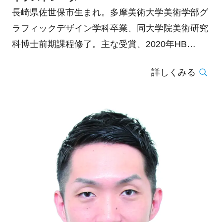
長崎県佐世保市生まれ。多摩美術大学美術学部グ
ラフィックデザイン学科卒業、同大学院美術研究
科博士前期課程修了。主な受賞、2020年HB
GALLERY FILE COMPETITION vol.30 副田高行
詳しくみる
賞、2021年 第13回世界ポスタートリエンナーレ
トヤマ2021 U30+Student部門金賞、他。