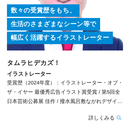
数々の受賞歴をもち、
生活のさまざまなシーン等で
幅広く活躍するイラストレーター
タムラヒデカズ！
イラストレーター
受賞歴（2024年度）：イラストレーター・オブ・
ザ・イヤー 最優秀広告イラスト賞受賞 / 第5回全
日本芸術公募展 佳作 / 撥水風呂敷ながれデザイン
コンペ2024 入賞 / 第49回神戸市展 入選 / 第73回
詳しくみる
西宮市展 入選 / Art your lyf Project! 入賞 / 第76回
尼崎市展 市展賞(尼崎市長賞)受賞 / NPO法人日