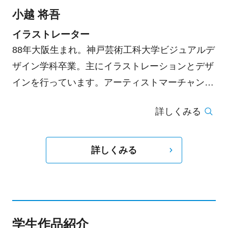
小越 将吾
イラストレーター
88年大阪生まれ。神戸芸術工科大学ビジュアルデ
ザイン学科卒業。主にイラストレーションとデザ
インを行っています。アーティストマーチャンダ
イズやアートワーク、挿画、ロゴデザイン、時に
詳しくみる
アニメーションなど国内外、ジャンルを問わず活
動しております。
詳しくみる
学生作品紹介